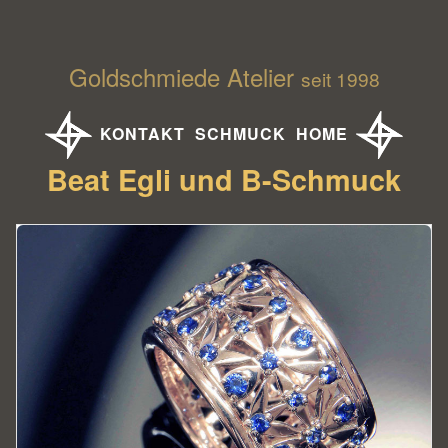
Goldschmiede Atelier
seit 1998
KONTAKT
SCHMUCK
HOME
Beat Egli und B-Schmuck
Roségold 750 Ring mit blauen Saphiren.
Grösse 16